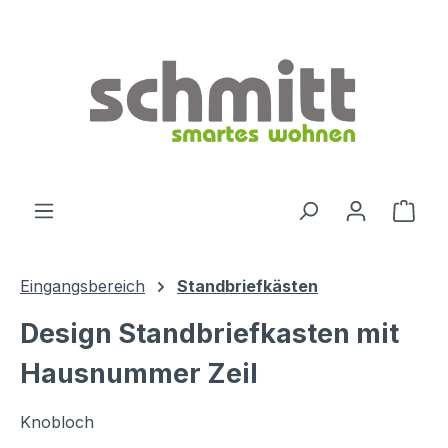
Zum Hauptinhalt springen
Ware
Eingangsbereich
Standbriefkästen
Design Standbriefkasten mit
Hausnummer Zeil
Knobloch