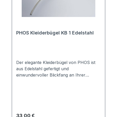
PHOS Kleiderbügel KB 1 Edelstahl
Der elegante Kleiderbügel von PHOS ist
aus Edelstahl gefertigt und
einwundervoller Blickfang an Ihrer
Garderobe.Gefertigt aus massivem
Vollmaterial ist eine lange Haltbarkeit
gewährt.Durch den eingarbeiteten
Drehmechanismus muss er noch nicht
einmal von der Garderobe genommen
werden. Nicht nur für den
Regulärer Preis:
33,00 €