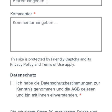
über Türgriffe bis hin zu Handtuchhalter
und Hinweisschilder.
Kommentar
*
This site is protected by
Friendly Captcha
and its
Privacy Policy
and
Terms of Use
apply.
Datenschutz
Ich habe die
Datenschutzbestimmungen
zur
Kenntnis genommen und die
AGB
gelesen
und bin mit ihnen einverstanden.
*
Die mit einem Stern (*) markierten Felder sind