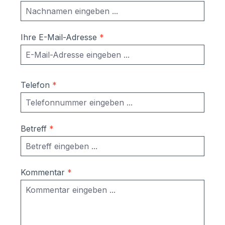
DIN A4 Umschläge Maße mit
Verkleidung:Briefkasten einzeln: 370 x 330
x 100 mm (BHT)Einwurfschlitz: 325 x 32
Ihre E-Mail-Adresse
*
mm (BH); EN13724 konform; geeignet für
DIN A4 Umschläge Sie brauchen mehr
als 12 Briefkästen? Gerne erstellen wir
Ihnen ein Angebot. Rufen Sie uns an oder
Telefon
*
schicken Sie uns eine E-Mail. Wir melden
uns umgehend bei Ihnen.
Betreff
*
Kommentar
*