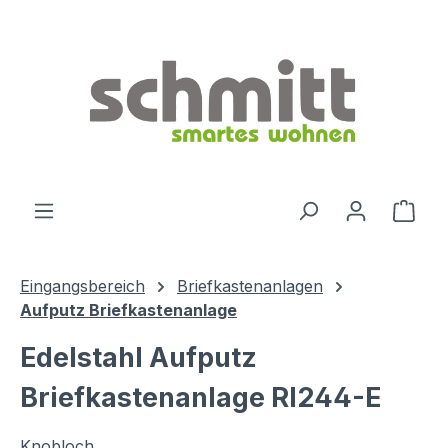
Zum Hauptinhalt springen
Ware
Eingangsbereich
Briefkastenanlagen
Aufputz Briefkastenanlage
Edelstahl Aufputz
Briefkastenanlage RI244-E
Knobloch