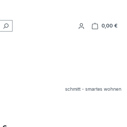
0,00 €
Ware
schmitt - smartes wohnen
eis: