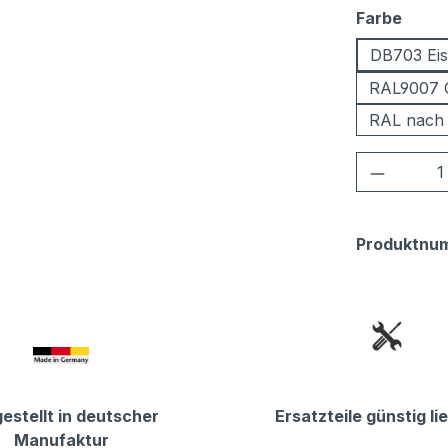
ausw
Farbe
DB703 Eis
RAL9007 
RAL nach
Produkt
Produktnu
estellt in deutscher
Ersatzteile günstig li
Manufaktur