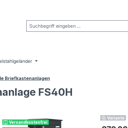
elstahlgeländer
de Briefkastenanlagen
enanlage FS40H
Variante
Versandkostenfrei
Regulärer Pr