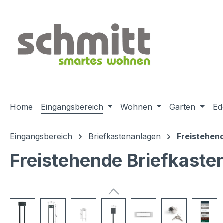
m Hauptinhalt springen
Zur Suche springen
Zur Hauptnavigation springen
Home
Eingangsbereich
Wohnen
Garten
Ed
Eingangsbereich
Briefkastenanlagen
Freistehen
Freistehende Briefkast
Bildergalerie überspringen