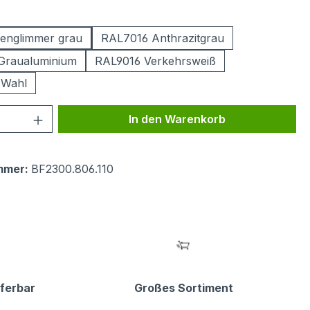
ählen
englimmer grau
RAL7016 Anthrazitgrau
Graualuminium
RAL9016 Verkehrsweiß
 Wahl
 Anzahl: Gib den gewünschten Wert ein 
In den Warenkorb
mmer:
BF2300.806.110
eferbar
Großes Sortiment