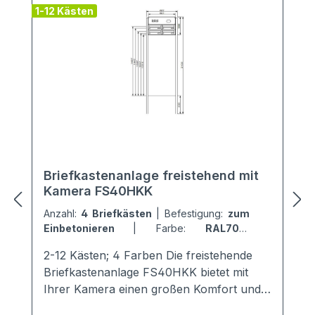
1-12 Kästen
2
Briefkastenanlage freistehend mit
Kamera FS40HKK
Anzahl:
4 Briefkästen
|
Befestigung:
zum
Einbetonieren
|
Farbe:
RAL7016
Anthrazitgrau
2-12 Kästen; 4 Farben Die freistehende
Briefkastenanlage FS40HKK bietet mit
Ihrer Kamera einen großen Komfort und
Sicherheit für die Mieter. Sie ist mit einem