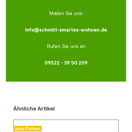
Mailen Sie uns:
info@schmitt-smartes-wohnen.de
Rufen Sie uns an
09522 - 39 50 209
Produktgalerie überspringen
Ähnliche Artikel
viele Farben
v