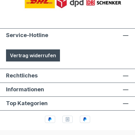
phosphatiert, Aluminiumteile chromfrei
chromatiert- Zusätzlich erhalten alle
Aluminium- und Stahlteile, Ausnahme
eloxierte Oberflächen, eine
lösungsmittelfreie Pulverlackierung (z.T.
Service-Hotline
auch Kunststoffbeschichtung genannt) mit
Polyesterpulver in Fassadenqualität, dies
Vertrag widerrufen
garantiert UV- und Wetterbeständigkeit-
Stärke der Pulverbeschichtung
mindestens ca. 70 µm
Rechtliches
Informationen
Top Kategorien