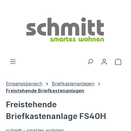
Zum Hauptinhalt springen
Ware
Eingangsbereich
Briefkastenanlagen
Freistehende Briefkastenanlagen
Freistehende
Briefkastenanlage FS40H
schmitt - smartes wohnen