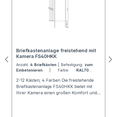
Briefkastenanlage freistehend mit
Kamera FS40HKK
Anzahl:
4 Briefkästen
|
Befestigung:
zum
Einbetonieren
|
Farbe:
RAL7016
Anthrazitgrau
2-12 Kästen; 4 Farben Die freistehende
Briefkastenanlage FS40HKK bietet mit
Ihrer Kamera einen großen Komfort und
Sicherheit für die Mieter. Sie ist mit einem
modernen + hochwertigen Kamerasystem
von Comelit ausgestattet.Die perfekte