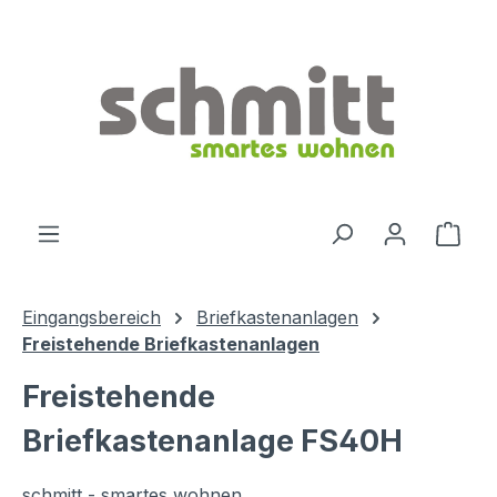
Zum Hauptinhalt springen
Ware
Eingangsbereich
Briefkastenanlagen
Freistehende Briefkastenanlagen
Freistehende
Briefkastenanlage FS40H
schmitt - smartes wohnen