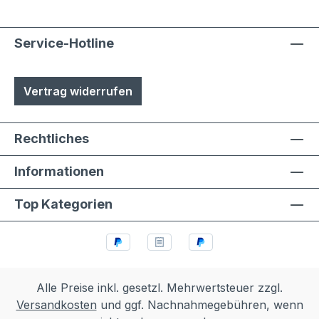
Aluminium- und Stahlteile, Ausnahme
eloxierte Oberflächen, eine
lösungsmittelfreie Pulverlackierung (z.T.
Service-Hotline
auch Kunststoffbeschichtung genannt) mit
Polyesterpulver in Fassadenqualität, dies
Vertrag widerrufen
garantiert UV- und Wetterbeständigkeit-
Stärke der Pulverbeschichtung
mindestens ca. 70 µm
Rechtliches
Informationen
Top Kategorien
Alle Preise inkl. gesetzl. Mehrwertsteuer zzgl.
Versandkosten
und ggf. Nachnahmegebühren, wenn