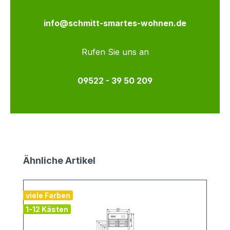
info@schmitt-smartes-wohnen.de
Rufen Sie uns an
09522 - 39 50 209
Produktgalerie überspringen
Ähnliche Artikel
viele Farben
v
1-12 Kästen
2