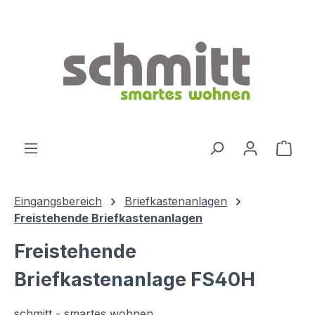
Zum Hauptinhalt springen
Ware
Eingangsbereich
Briefkastenanlagen
Freistehende Briefkastenanlagen
Freistehende
Briefkastenanlage FS40H
schmitt - smartes wohnen