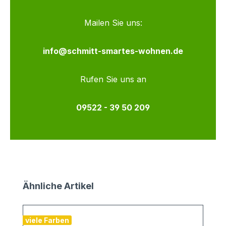
Mailen Sie uns:
info@schmitt-smartes-wohnen.de
Rufen Sie uns an
09522 - 39 50 209
Produktgalerie überspringen
Ähnliche Artikel
viele Farben
v