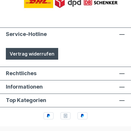
phosphatiert, Aluminiumteile chromfrei
chromatiert- Zusätzlich erhalten alle
Aluminium- und Stahlteile, Ausnahme
eloxierte Oberflächen, eine
lösungsmittelfreie Pulverlackierung (z.T.
Service-Hotline
auch Kunststoffbeschichtung genannt) mit
Polyesterpulver in Fassadenqualität, dies
Vertrag widerrufen
garantiert UV- und Wetterbeständigkeit-
Stärke der Pulverbeschichtung
mindestens ca. 70 µm
Rechtliches
Informationen
Top Kategorien