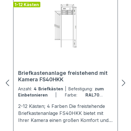
1-12 Kästen
2
Briefkastenanlage freistehend mit
Kamera FS40HKK
Anzahl:
4 Briefkästen
|
Befestigung:
zum
Einbetonieren
|
Farbe:
RAL7016
Anthrazitgrau
2-12 Kästen; 4 Farben Die freistehende
Briefkastenanlage FS40HKK bietet mit
Ihrer Kamera einen großen Komfort und
Sicherheit für die Mieter. Sie ist mit einem