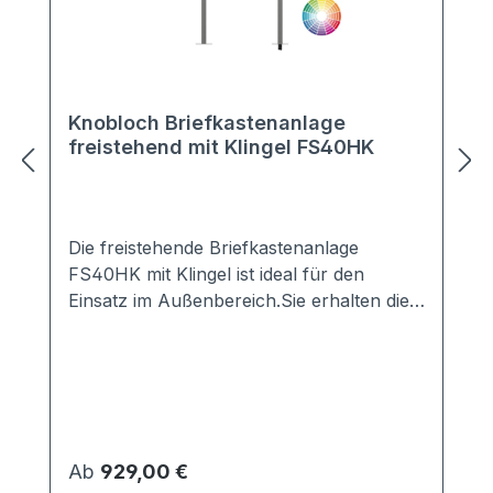
Knobloch Briefkastenanlage
freistehend mit Klingel FS40HK
Die freistehende Briefkastenanlage
FS40HK mit Klingel ist ideal für den
Einsatz im Außenbereich.Sie erhalten die
Anlage mit 2-20 Kästen in vielen Farben,
z.B. Anthrazit, Grau, Weiß, DB703, ...Die
perfekte Verkleidung sorgt für einen
optimalen Schutz vor jeglichen Wind- und
Wettereinflüssen.Die Briefkästen sind nach
den aktuellen Vorschriften gemäß EN
Regulärer Preis:
Ab
929,00 €
13724 genormt.Lieferung erfolgt komplett