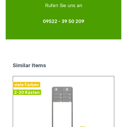
Rufen Sie uns an
09522 - 39 50 209
Produktgalerie überspringen
Similar Items
viele Farben
v
2-20 Kästen
1