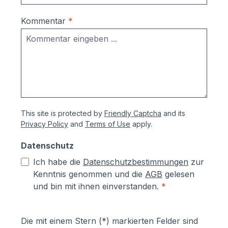
Korrosionsschutzmaßnahmen (Angaben
vom Hersteller):- Kästen aus
Kommentar
*
sendzimierverzinktem Stahl (verformbar
ohne Abspringen der Beschichtung,
zusätzlich hoher Aluminiumanteil d.h.
hoher Korrosionsschutz)- Teile aus
sendzimirverzinktem Stahl werden vor
dem Pulverbeschichten Eisen-
phosphatiert, Aluminiumteile chromfrei
This site is protected by
Friendly Captcha
and its
chromatiert- Zusätzlich erhalten alle
Privacy Policy
and
Terms of Use
apply.
Aluminium- und Stahlteile, Ausnahme
eloxierte Oberflächen, eine
Datenschutz
lösungsmittelfreie Pulverlackierung (z.T.
Ich habe die
Datenschutzbestimmungen
zur
auch Kunststoffbeschichtung genannt) mit
Kenntnis genommen und die
AGB
gelesen
Polyesterpulver in Fassadenqualität, dies
und bin mit ihnen einverstanden.
*
garantiert UV- und Wetterbeständigkeit-
Stärke der Pulverbeschichtung
mindestens ca. 70 µm
Die mit einem Stern (*) markierten Felder sind