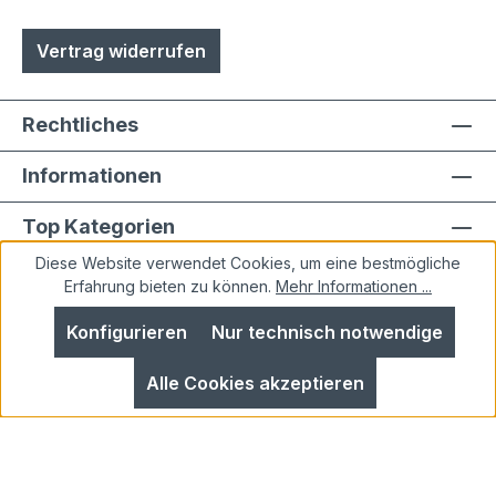
Vertrag widerrufen
Rechtliches
Informationen
Top Kategorien
Diese Website verwendet Cookies, um eine bestmögliche
Erfahrung bieten zu können.
Mehr Informationen ...
Konfigurieren
Nur technisch notwendige
Alle Preise inkl. gesetzl. Mehrwertsteuer zzgl.
Alle Cookies akzeptieren
Versandkosten
und ggf. Nachnahmegebühren, wenn
nicht anders angegeben.