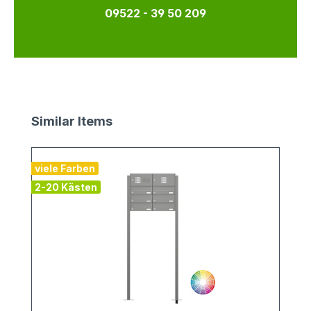
09522 - 39 50 209
Produktgalerie überspringen
Similar Items
viele Farben
v
2-20 Kästen
1