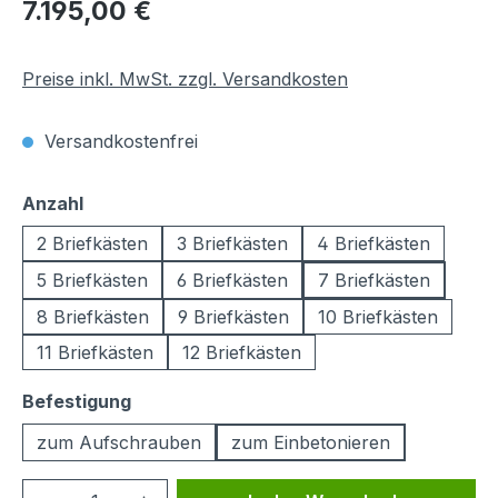
Regulärer Preis:
7.195,00 €
Preise inkl. MwSt. zzgl. Versandkosten
Versandkostenfrei
auswählen
Anzahl
2 Briefkästen
3 Briefkästen
4 Briefkästen
5 Briefkästen
6 Briefkästen
7 Briefkästen
8 Briefkästen
9 Briefkästen
10 Briefkästen
11 Briefkästen
12 Briefkästen
auswählen
Befestigung
zum Aufschrauben
zum Einbetonieren
Produkt Anzahl: Gib den gewünschten We