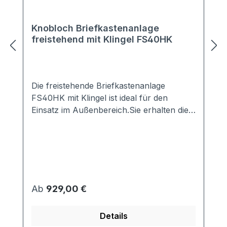
Knobloch Briefkastenanlage
freistehend mit Klingel FS40HK
Die freistehende Briefkastenanlage
FS40HK mit Klingel ist ideal für den
Einsatz im Außenbereich.Sie erhalten die
Anlage mit 2-20 Kästen in vielen Farben,
z.B. Anthrazit, Grau, Weiß, DB703, ...Die
perfekte Verkleidung sorgt für einen
optimalen Schutz vor jeglichen Wind- und
Wettereinflüssen.Die Briefkästen sind nach
den aktuellen Vorschriften gemäß EN
Regulärer Preis:
Ab
929,00 €
13724 genormt.Lieferung erfolgt komplett
montiert per Spedition. Made in Germany!
Details
Material:Briefkasten, Kastentür: Stahl