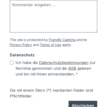
sendzimierverzinktem Stahl (verformbar
ohne Abspringen der Beschichtung,
zusätzlich hoher Aluminiumanteil d.h.
hoher Korrosionsschutz)- Teile aus
sendzimirverzinktem Stahl werden vor
dem Pulverbeschichten Eisen-
phosphatiert, Aluminiumteile chromfrei
This site is protected by
Friendly Captcha
and its
chromatiert- Zusätzlich erhalten alle
Privacy Policy
and
Terms of Use
apply.
Aluminium- und Stahlteile, Ausnahme
eloxierte Oberflächen, eine
Datenschutz
lösungsmittelfreie Pulverlackierung (z.T.
Ich habe die
Datenschutzbestimmungen
zur
auch Kunststoffbeschichtung genannt) mit
Kenntnis genommen und die
AGB
gelesen
Polyesterpulver in Fassadenqualität, dies
und bin mit ihnen einverstanden.
*
garantiert UV- und Wetterbeständigkeit-
Stärke der Pulverbeschichtung
mindestens ca. 70 µm
Die mit einem Stern (*) markierten Felder sind
Pflichtfelder.
Abschicken