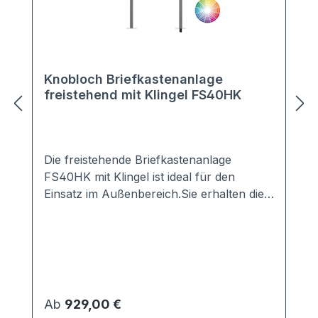
Knobloch Briefkastenanlage
freistehend mit Klingel FS40HK
Die freistehende Briefkastenanlage
FS40HK mit Klingel ist ideal für den
Einsatz im Außenbereich.Sie erhalten die
Anlage mit 2-20 Kästen in vielen Farben,
z.B. Anthrazit, Grau, Weiß, DB703, ...Die
perfekte Verkleidung sorgt für einen
optimalen Schutz vor jeglichen Wind- und
Wettereinflüssen.Die Briefkästen sind nach
den aktuellen Vorschriften gemäß EN
Regulärer Preis:
Ab
929,00 €
13724 genormt.Lieferung erfolgt komplett