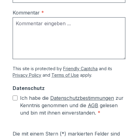
Korrosionsschutzmaßnahmen (Angaben
vom Hersteller):- Kästen aus
Kommentar
*
sendzimierverzinktem Stahl (verformbar
ohne Abspringen der Beschichtung,
zusätzlich hoher Aluminiumanteil d.h.
hoher Korrosionsschutz)- Teile aus
sendzimirverzinktem Stahl werden vor
dem Pulverbeschichten Eisen-
phosphatiert, Aluminiumteile chromfrei
This site is protected by
Friendly Captcha
and its
chromatiert- Zusätzlich erhalten alle
Privacy Policy
and
Terms of Use
apply.
Aluminium- und Stahlteile, Ausnahme
eloxierte Oberflächen, eine
Datenschutz
lösungsmittelfreie Pulverlackierung (z.T.
Ich habe die
Datenschutzbestimmungen
zur
auch Kunststoffbeschichtung genannt) mit
Kenntnis genommen und die
AGB
gelesen
Polyesterpulver in Fassadenqualität, dies
und bin mit ihnen einverstanden.
*
garantiert UV- und Wetterbeständigkeit-
Stärke der Pulverbeschichtung
mindestens ca. 70 µm
Die mit einem Stern (*) markierten Felder sind