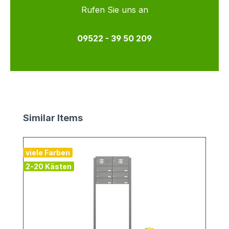
Rufen Sie uns an
09522 - 39 50 209
Produktgalerie überspringen
Similar Items
viele Farben
v
2-20 Kästen
1