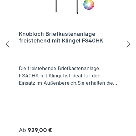
Knobloch Briefkastenanlage
freistehend mit Klingel FS40HK
Die freistehende Briefkastenanlage
FS40HK mit Klingel ist ideal für den
Einsatz im Außenbereich.Sie erhalten die
Anlage mit 2-20 Kästen in vielen Farben,
z.B. Anthrazit, Grau, Weiß, DB703, ...Die
perfekte Verkleidung sorgt für einen
optimalen Schutz vor jeglichen Wind- und
Wettereinflüssen.Die Briefkästen sind nach
den aktuellen Vorschriften gemäß EN
Regulärer Preis:
Ab
929,00 €
13724 genormt.Lieferung erfolgt komplett