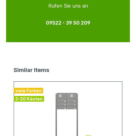
Rufen Sie uns an
09522 - 39 50 209
Produktgalerie überspringen
Similar Items
viele Farben
v
2-20 Kästen
1