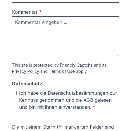
Korrosionsschutzmaßnahmen (Angaben
vom Hersteller):- Kästen aus
Kommentar
*
sendzimierverzinktem Stahl (verformbar
ohne Abspringen der Beschichtung,
zusätzlich hoher Aluminiumanteil d.h.
hoher Korrosionsschutz)- Teile aus
sendzimirverzinktem Stahl werden vor
dem Pulverbeschichten Eisen-
phosphatiert, Aluminiumteile chromfrei
This site is protected by
Friendly Captcha
and its
chromatiert- Zusätzlich erhalten alle
Privacy Policy
and
Terms of Use
apply.
Aluminium- und Stahlteile, Ausnahme
eloxierte Oberflächen, eine
Datenschutz
lösungsmittelfreie Pulverlackierung (z.T.
Ich habe die
Datenschutzbestimmungen
zur
auch Kunststoffbeschichtung genannt) mit
Kenntnis genommen und die
AGB
gelesen
Polyesterpulver in Fassadenqualität, dies
und bin mit ihnen einverstanden.
*
garantiert UV- und Wetterbeständigkeit-
Stärke der Pulverbeschichtung
mindestens ca. 70 µm
Die mit einem Stern (*) markierten Felder sind