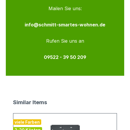
Mailen Sie uns:
info@schmitt-smartes-wohnen.de
Rufen Sie uns an
09522 - 39 50 209
Produktgalerie überspringen
Similar Items
viele Farben
v
2-20 Kästen
2