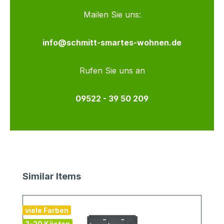
Mailen Sie uns:
info@schmitt-smartes-wohnen.de
Rufen Sie uns an
09522 - 39 50 209
Produktgalerie überspringen
Similar Items
viele Farben
v
2-20 Kästen
2