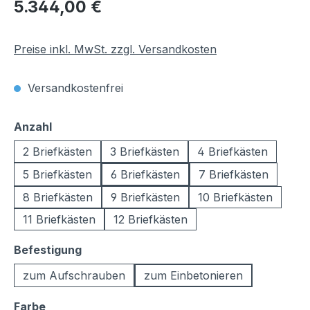
Regulärer Preis:
5.344,00 €
Preise inkl. MwSt. zzgl. Versandkosten
Versandkostenfrei
auswählen
Anzahl
2 Briefkästen
3 Briefkästen
4 Briefkästen
5 Briefkästen
6 Briefkästen
7 Briefkästen
8 Briefkästen
9 Briefkästen
10 Briefkästen
11 Briefkästen
12 Briefkästen
auswählen
Befestigung
zum Aufschrauben
zum Einbetonieren
auswählen
Farbe