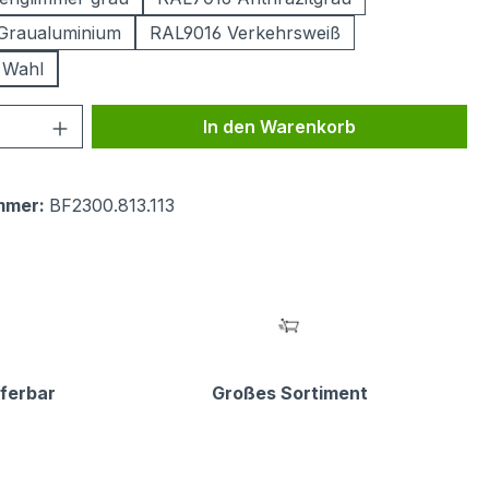
Graualuminium
RAL9016 Verkehrsweiß
 Wahl
 Anzahl: Gib den gewünschten Wert ein 
In den Warenkorb
mmer:
BF2300.813.113
eferbar
Großes Sortiment