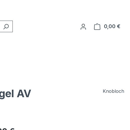
0,00 €
Ware
gel AV
Knobloch
rei
eis: