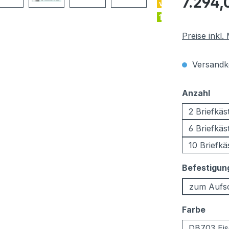
7.294,
viele Farben
1-12 Kästen
Preise inkl
Versandko
aus
Anzahl
2 Briefkäs
6 Briefkäs
10 Briefkä
Befestigun
zum Aufs
ausw
Farbe
DB703 Eis