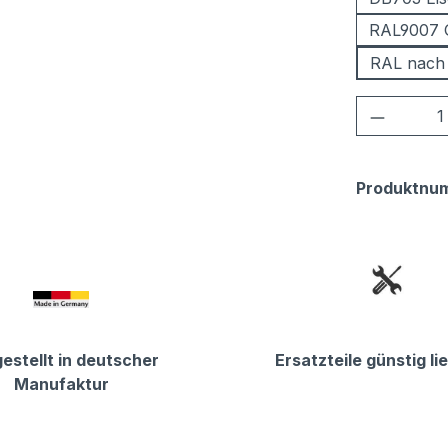
RAL9007 
RAL nach
Produkt
Produktnu
estellt in deutscher
Ersatzteile günstig li
Manufaktur