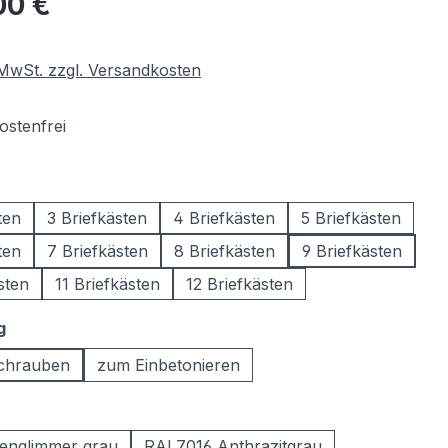
00 €
. MwSt. zzgl. Versandkosten
stenfrei
wählen
ten
3 Briefkästen
4 Briefkästen
5 Briefkästen
ten
7 Briefkästen
8 Briefkästen
9 Briefkästen
sten
11 Briefkästen
12 Briefkästen
auswählen
g
chrauben
zum Einbetonieren
ählen
englimmer grau
RAL7016 Anthrazitgrau