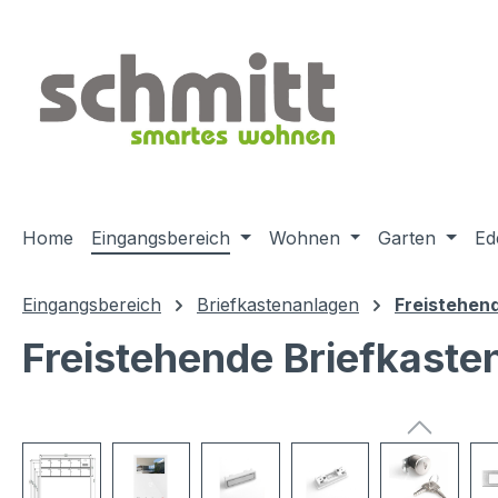
m Hauptinhalt springen
Zur Suche springen
Zur Hauptnavigation springen
Home
Eingangsbereich
Wohnen
Garten
Ed
Eingangsbereich
Briefkastenanlagen
Freistehen
Freistehende Briefkaste
Bildergalerie überspringen