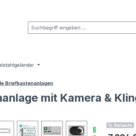
elstahlgeländer
de Briefkastenanlagen
nanlage mit Kamera & Klin
Variante
Versandkostenf
Regulärer Pr