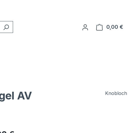
0,00 €
Ware
gel AV
Knobloch
eis: