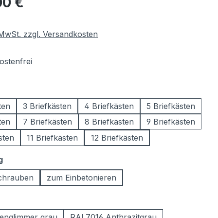
00 €
. MwSt. zzgl. Versandkosten
stenfrei
wählen
ten
3 Briefkästen
4 Briefkästen
5 Briefkästen
ten
7 Briefkästen
8 Briefkästen
9 Briefkästen
sten
11 Briefkästen
12 Briefkästen
auswählen
g
chrauben
zum Einbetonieren
ählen
englimmer grau
RAL7016 Anthrazitgrau