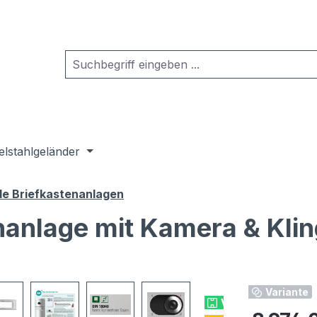
elstahlgeländer
de Briefkastenanlagen
nanlage mit Kamera & Klin
Variante
Versandkostenfrei
Regulärer Pr