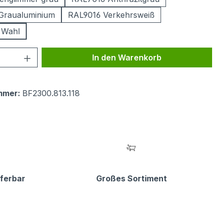
Graualuminium
RAL9016 Verkehrsweiß
 Wahl
 Anzahl: Gib den gewünschten Wert ein 
In den Warenkorb
mmer:
BF2300.813.118
eferbar
Großes Sortiment