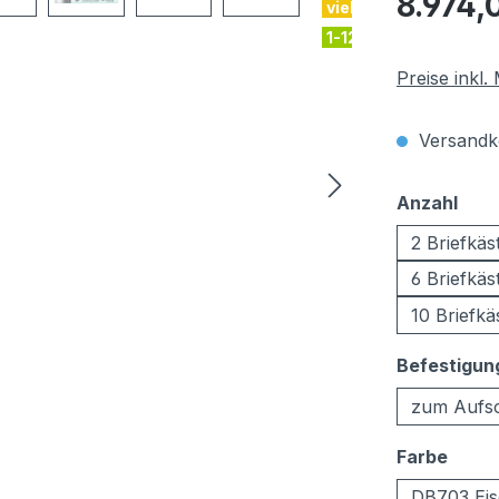
8.974,
viele Farben
1-12 Kästen
Preise inkl
Versandko
aus
Anzahl
2 Briefkäs
6 Briefkäs
10 Briefkä
Befestigun
zum Aufs
ausw
Farbe
DB703 Eis