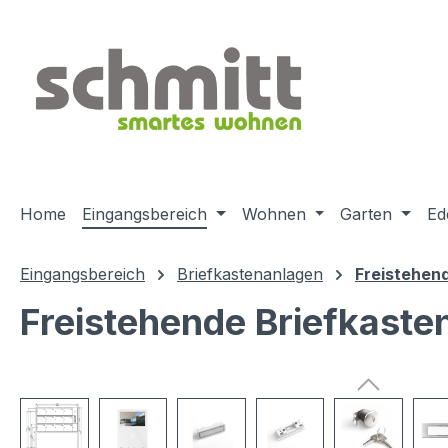
m Hauptinhalt springen
Zur Suche springen
Zur Hauptnavigation springen
Home
Eingangsbereich
Wohnen
Garten
Ed
Eingangsbereich
Briefkastenanlagen
Freistehen
Freistehende Briefkaste
Bildergalerie überspringen