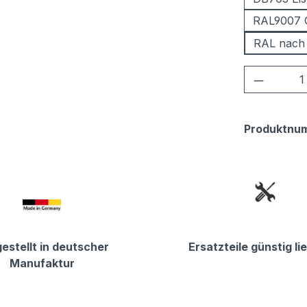
RAL9007 
RAL nach
Produkt
Produktnu
estellt in deutscher
Ersatzteile günstig li
Manufaktur