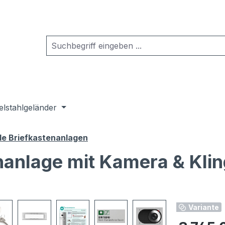
elstahlgeländer
de Briefkastenanlagen
nanlage mit Kamera & Klin
Variante
Regulärer Pr