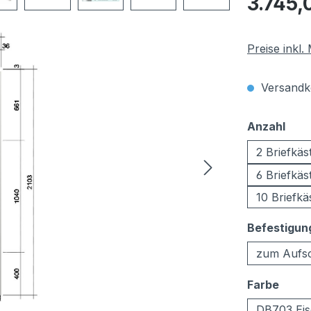
3.745,
Preise inkl
Versandko
aus
Anzahl
2 Briefkäs
6 Briefkäs
10 Briefkä
Befestigun
zum Aufs
ausw
Farbe
DB703 Eis