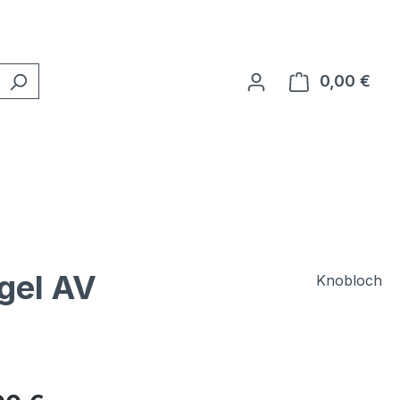
0,00 €
Ware
gel AV
Knobloch
eis: