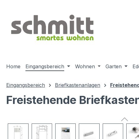
m Hauptinhalt springen
Zur Suche springen
Zur Hauptnavigation springen
Home
Eingangsbereich
Wohnen
Garten
Ed
Eingangsbereich
Briefkastenanlagen
Freistehen
Freistehende Briefkaste
Bildergalerie überspringen