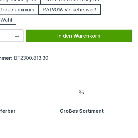
Graualuminium
RAL9016 Verkehrsweiß
 Wahl
 Anzahl: Gib den gewünschten Wert ein 
In den Warenkorb
mmer:
BF2300.813.30
eferbar
Großes Sortiment