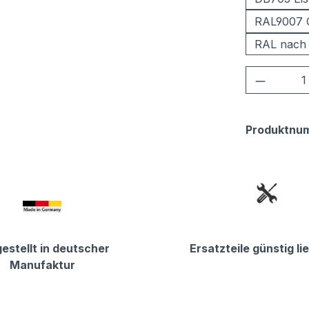
RAL9007 
RAL nach
Produkt
Produktnu
estellt in deutscher
Ersatzteile günstig li
Manufaktur