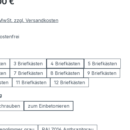
00 €
. MwSt. zzgl. Versandkosten
stenfrei
wählen
ten
3 Briefkästen
4 Briefkästen
5 Briefkästen
ten
7 Briefkästen
8 Briefkästen
9 Briefkästen
sten
11 Briefkästen
12 Briefkästen
auswählen
g
chrauben
zum Einbetonieren
ählen
englimmer grau
RAL7016 Anthrazitgrau