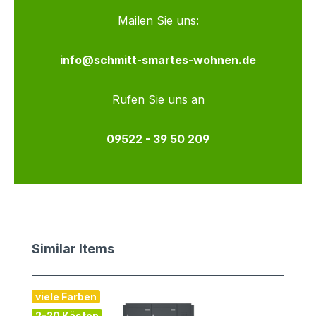
Mailen Sie uns:
info@schmitt-smartes-wohnen.de
Rufen Sie uns an
09522 - 39 50 209
Produktgalerie überspringen
Similar Items
viele Farben
v
2-20 Kästen
2