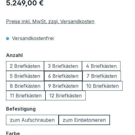
Regulärer Preis:
5.249,00 €
Preise inkl. MwSt. zzgl. Versandkosten
Versandkostenfrei
auswählen
Anzahl
2 Briefkästen
3 Briefkästen
4 Briefkästen
5 Briefkästen
6 Briefkästen
7 Briefkästen
8 Briefkästen
9 Briefkästen
10 Briefkästen
11 Briefkästen
12 Briefkästen
auswählen
Befestigung
zum Aufschrauben
zum Einbetonieren
auswählen
Farbe