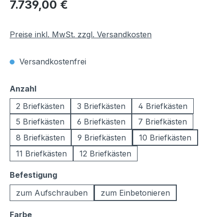
Regulärer Preis:
7.739,00 €
Preise inkl. MwSt. zzgl. Versandkosten
Versandkostenfrei
auswählen
Anzahl
2 Briefkästen
3 Briefkästen
4 Briefkästen
5 Briefkästen
6 Briefkästen
7 Briefkästen
8 Briefkästen
9 Briefkästen
10 Briefkästen
11 Briefkästen
12 Briefkästen
auswählen
Befestigung
zum Aufschrauben
zum Einbetonieren
auswählen
Farbe