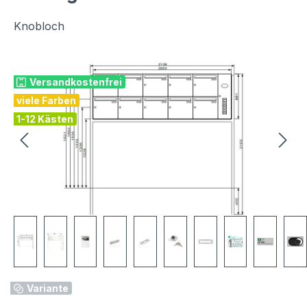
Knobloch
Bildergalerie überspringen
Versandkostenfrei
viele Farben
1-12 Kästen
Variante