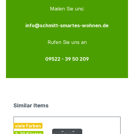
Mailen Sie uns:
info@schmitt-smartes-wohnen.de
Rufen Sie uns an
09522 - 39 50 209
Produktgalerie überspringen
Similar Items
viele Farben
v
2-20 Kästen
2