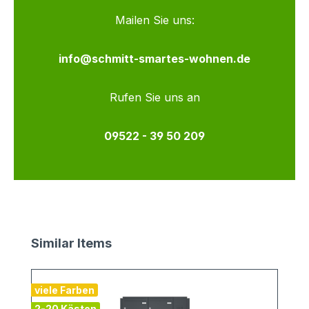
Mailen Sie uns:
info@schmitt-smartes-wohnen.de
Rufen Sie uns an
09522 - 39 50 209
Produktgalerie überspringen
Similar Items
viele Farben
v
2-20 Kästen
2