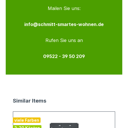
Mailen Sie uns:
info@schmitt-smartes-wohnen.de
Rufen Sie uns an
09522 - 39 50 209
Produktgalerie überspringen
Similar Items
viele Farben
v
2-20 Kästen
2