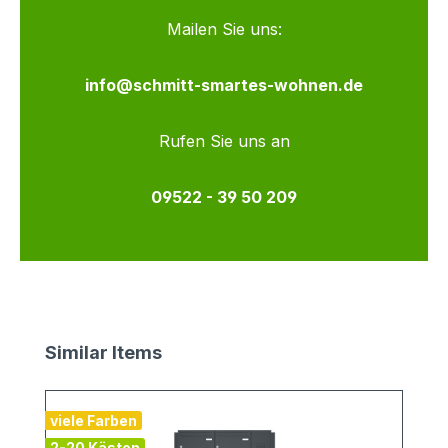
Mailen Sie uns:
info@schmitt-smartes-wohnen.de
Rufen Sie uns an
09522 - 39 50 209
Produktgalerie überspringen
Similar Items
viele Farben
v
2-20 Kästen
2