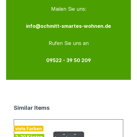
Mailen Sie uns:
info@schmitt-smartes-wohnen.de
Rufen Sie uns an
09522 - 39 50 209
Produktgalerie überspringen
Similar Items
viele Farben
v
2-20 Kästen
2