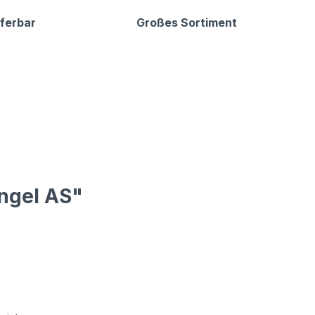
eferbar
Großes Sortiment
ingel AS"