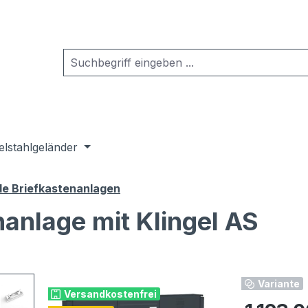
elstahlgeländer
de Briefkastenanlagen
nanlage mit Klingel AS
Variante
Versandkostenfrei
Regulärer Pr