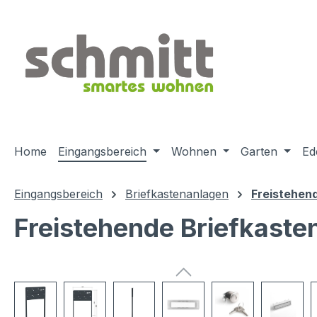
m Hauptinhalt springen
Zur Suche springen
Zur Hauptnavigation springen
Home
Eingangsbereich
Wohnen
Garten
Ed
Eingangsbereich
Briefkastenanlagen
Freistehen
Freistehende Briefkaste
Bildergalerie überspringen