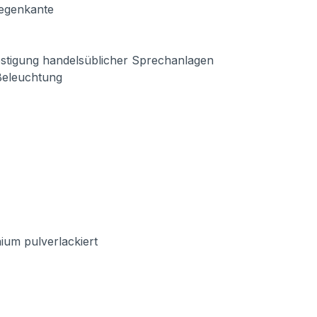
Regenkante
estigung handelsüblicher Sprechanlagen
-Beleuchtung
ium pulverlackiert