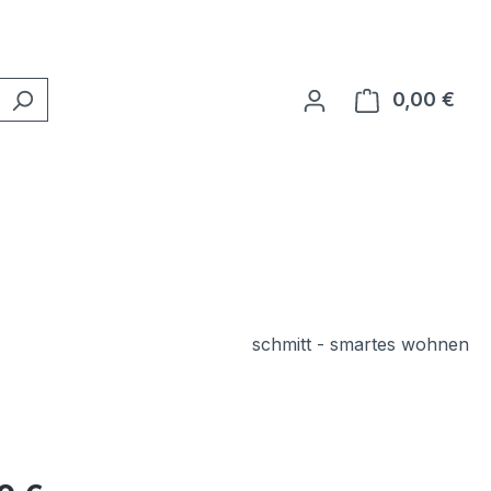
0,00 €
Ware
schmitt - smartes wohnen
eis: