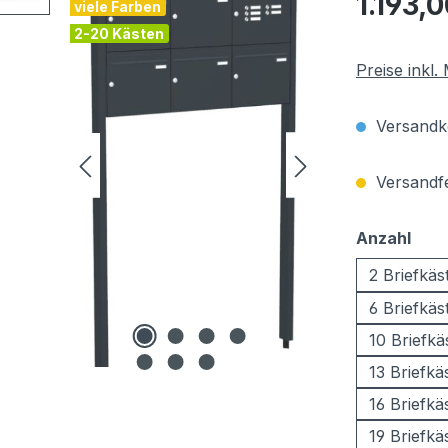
1.193,
viele Farben
2-20 Kästen
Preise inkl
Versandko
Versandfer
aus
Anzahl
2 Briefkäs
6 Briefkäs
10 Briefkä
13 Briefkä
16 Briefkä
19 Briefkä