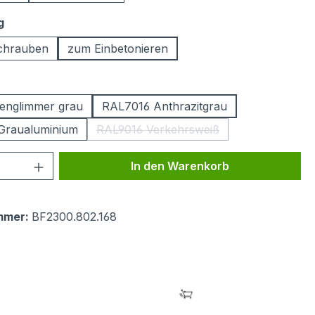
auswählen
g
chrauben
zum Einbetonieren
ählen
englimmer grau
RAL7016 Anthrazitgrau
Graualuminium
RAL9016 Verkehrsweiß
(Diese Option ist zurzeit nicht ver
 Anzahl: Gib den gewünschten Wert ein 
In den Warenkorb
mmer:
BF2300.802.168