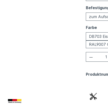
Befestigun
zum Aufs
ausw
Farbe
DB703 Eis
RAL9007 
Produkt
Produktnu