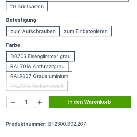
20 Briefkästen
auswählen
Befestigung
zum Aufschrauben
zum Einbetonieren
auswählen
Farbe
DB703 Eisenglimmer grau
RAL7016 Anthrazitgrau
RAL9007 Graualuminium
RAL9016 Verkehrsweiß
(Diese Option ist zurzeit nicht verfügbar.)
Produkt Anzahl: Gib den gewünschten We
In den Warenkorb
Produktnummer:
BF2300.802.207