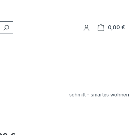
0,00 €
Ware
schmitt - smartes wohnen
eis: