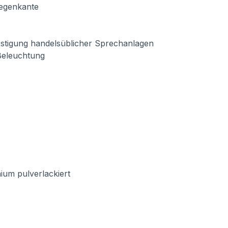
Regenkante
estigung handelsüblicher Sprechanlagen
-Beleuchtung
ium pulverlackiert