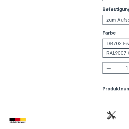
Befestigun
zum Aufs
ausw
Farbe
DB703 Eis
RAL9007 
Produkt
Produktnu