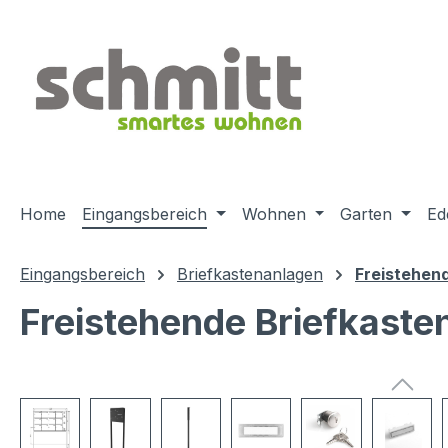
m Hauptinhalt springen
Zur Suche springen
Zur Hauptnavigation springen
Home
Eingangsbereich
Wohnen
Garten
Ed
Eingangsbereich
Briefkastenanlagen
Freistehen
Freistehende Briefkaste
Bildergalerie überspringen