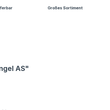
eferbar
Großes Sortiment
ingel AS"