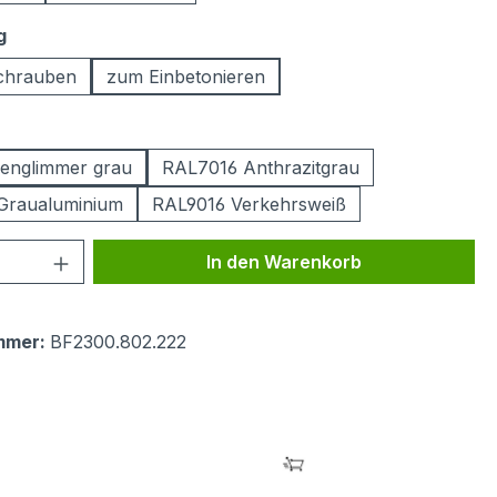
auswählen
g
chrauben
zum Einbetonieren
ählen
englimmer grau
RAL7016 Anthrazitgrau
Graualuminium
RAL9016 Verkehrsweiß
 Anzahl: Gib den gewünschten Wert ein 
In den Warenkorb
mmer:
BF2300.802.222