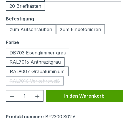
20 Briefkästen
auswählen
Befestigung
zum Aufschrauben
zum Einbetonieren
auswählen
Farbe
DB703 Eisenglimmer grau
RAL7016 Anthrazitgrau
RAL9007 Graualuminium
RAL9016 Verkehrsweiß
(Diese Option ist zurzeit nicht verfügbar.)
Produkt Anzahl: Gib den gewünschten We
In den Warenkorb
Produktnummer:
BF2300.802.6