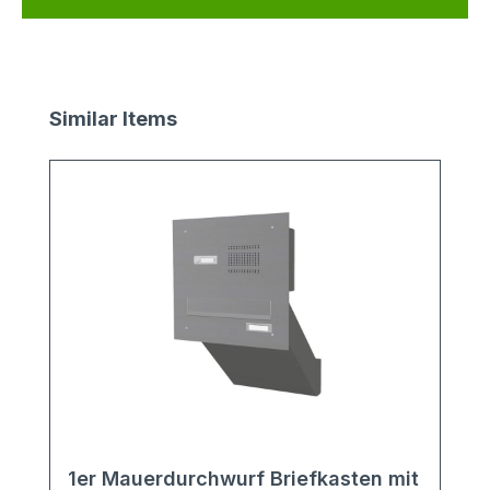
Produktgalerie überspringen
Similar Items
v
1er Mauerdurchwurf Briefkasten mit