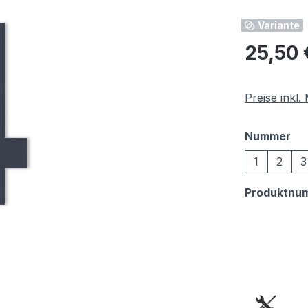
Variante
Regulärer Pr
25,50 
Preise inkl
au
Nummer
1
2
3
Produktnu