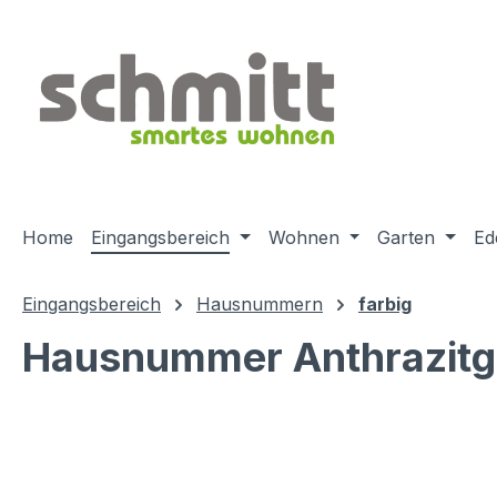
m Hauptinhalt springen
Zur Suche springen
Zur Hauptnavigation springen
Home
Eingangsbereich
Wohnen
Garten
Ed
Eingangsbereich
Hausnummern
farbig
Hausnummer Anthrazitg
Bildergalerie überspringen