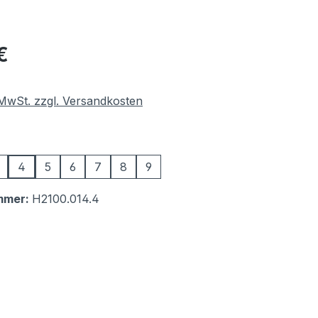
eis:
€
. MwSt. zzgl. Versandkosten
swählen
4
5
6
7
8
9
mmer:
H2100.014.4