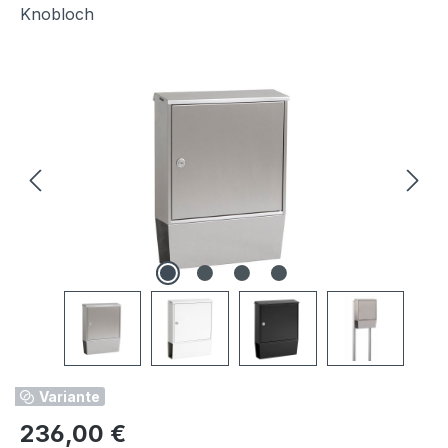
Knobloch
Bildergalerie überspringen
Variante
Regulärer Preis:
236,00 €