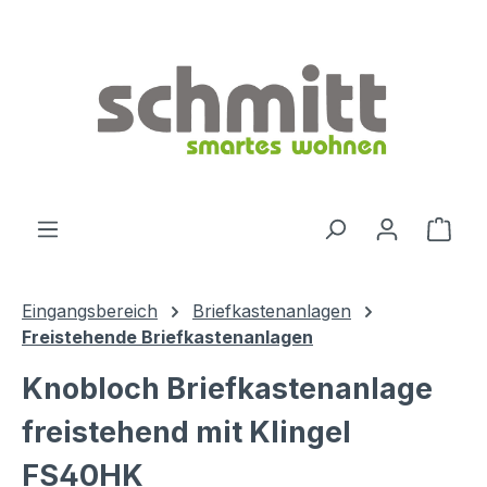
Zum Hauptinhalt springen
Ware
Eingangsbereich
Briefkastenanlagen
Freistehende Briefkastenanlagen
Knobloch Briefkastenanlage
freistehend mit Klingel
FS40HK