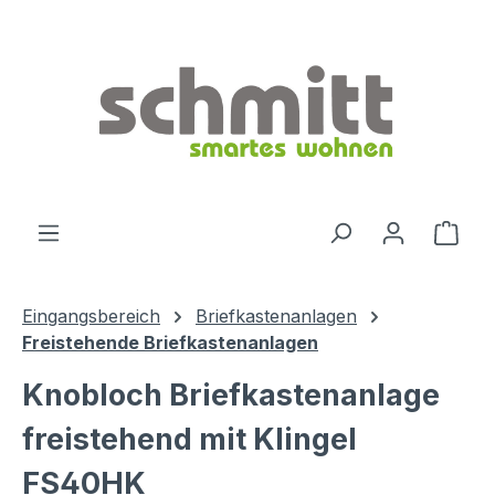
Zum Hauptinhalt springen
Ware
Eingangsbereich
Briefkastenanlagen
Freistehende Briefkastenanlagen
Knobloch Briefkastenanlage
freistehend mit Klingel
FS40HK