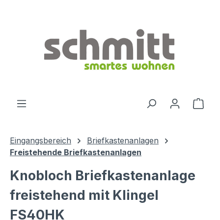
Zum Hauptinhalt springen
Ware
Eingangsbereich
Briefkastenanlagen
Freistehende Briefkastenanlagen
Knobloch Briefkastenanlage
freistehend mit Klingel
FS40HK