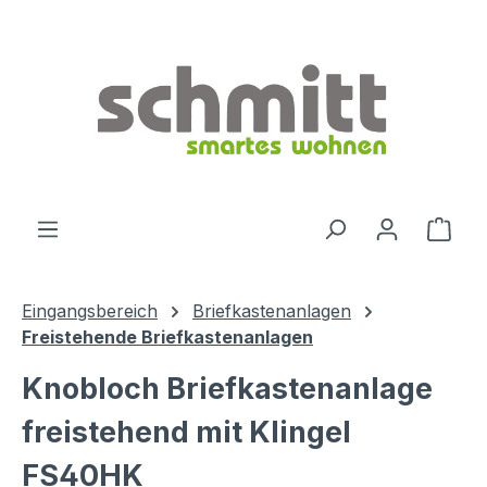
Zum Hauptinhalt springen
Ware
Eingangsbereich
Briefkastenanlagen
Freistehende Briefkastenanlagen
Knobloch Briefkastenanlage
freistehend mit Klingel
FS40HK