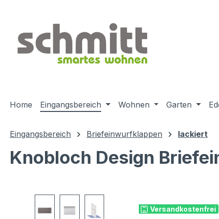
m Hauptinhalt springen
Zur Suche springen
Zur Hauptnavigation springen
Home
Eingangsbereich
Wohnen
Garten
Ed
Eingangsbereich
Briefeinwurfklappen
lackiert
Knobloch Design Briefei
Bildergalerie überspringen
Versandkostenfrei