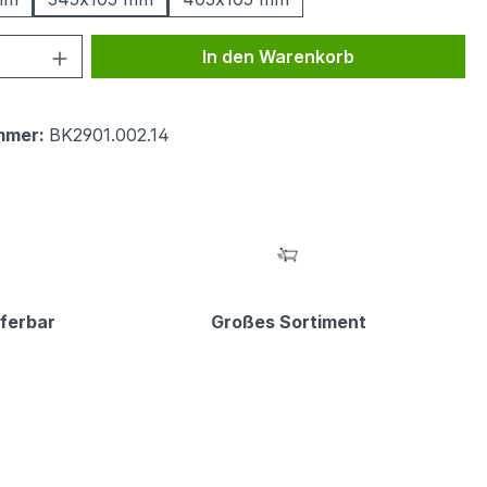
 Anzahl: Gib den gewünschten Wert ein 
In den Warenkorb
mmer:
BK2901.002.14
eferbar
Großes Sortiment