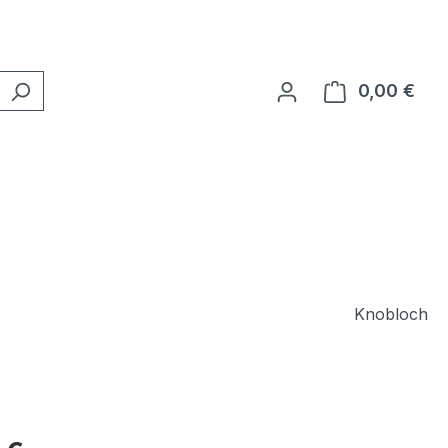
0,00 €
Ware
Knobloch
eis: