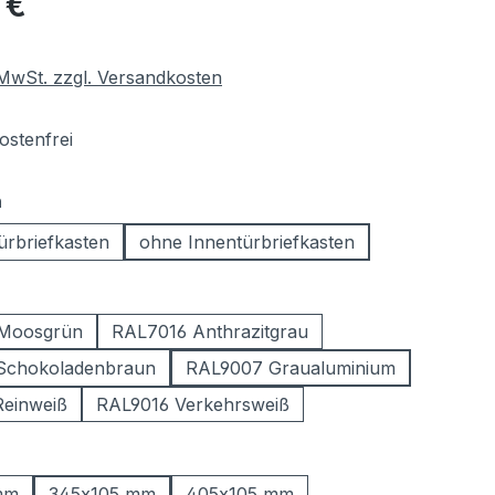
 €
. MwSt. zzgl. Versandkosten
stenfrei
auswählen
n
ürbriefkasten
ohne Innentürbriefkasten
ählen
Moosgrün
RAL7016 Anthrazitgrau
Schokoladenbraun
RAL9007 Graualuminium
einweiß
RAL9016 Verkehrsweiß
ählen
mm
345x105 mm
405x105 mm