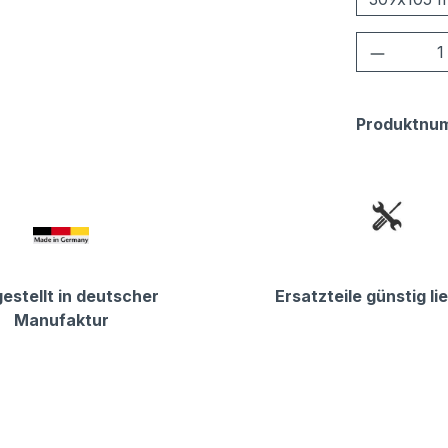
Produkt
Produktnu
estellt in deutscher
Ersatzteile günstig li
Manufaktur