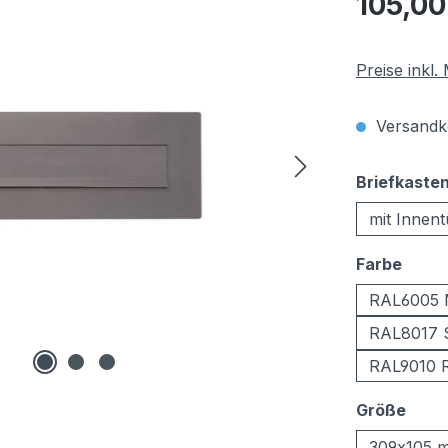
105,00
Preise inkl
Versandko
Briefkaste
mit Innent
ausw
Farbe
RAL6005 
RAL8017 
RAL9010 R
ausw
Größe
309x105 