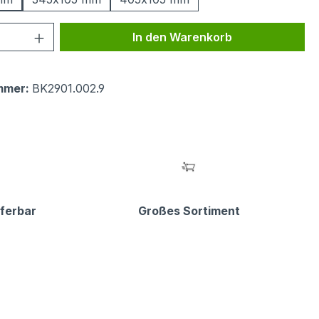
 Anzahl: Gib den gewünschten Wert ein 
In den Warenkorb
mmer:
BK2901.002.9
eferbar
Großes Sortiment