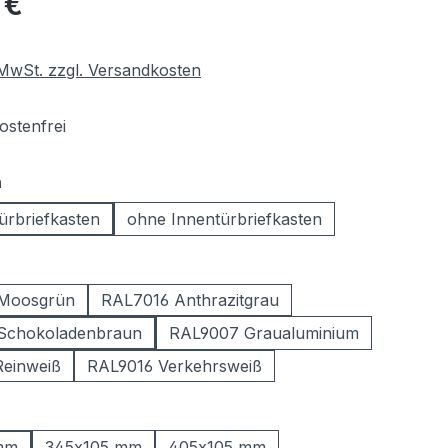
 €
. MwSt. zzgl. Versandkosten
stenfrei
auswählen
n
ürbriefkasten
ohne Innentürbriefkasten
ählen
Moosgrün
RAL7016 Anthrazitgrau
Schokoladenbraun
RAL9007 Graualuminium
einweiß
RAL9016 Verkehrsweiß
ählen
mm
345x105 mm
405x105 mm