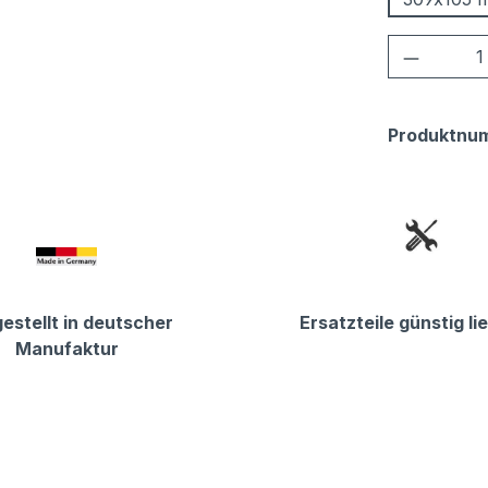
Produkt
Produktnu
estellt in deutscher
Ersatzteile günstig li
Manufaktur