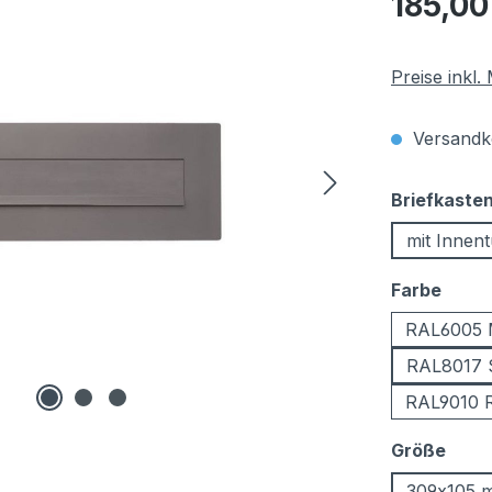
185,00
Preise inkl
Versandko
Briefkaste
mit Innent
ausw
Farbe
RAL6005 
RAL8017 
RAL9010 R
ausw
Größe
309x105 