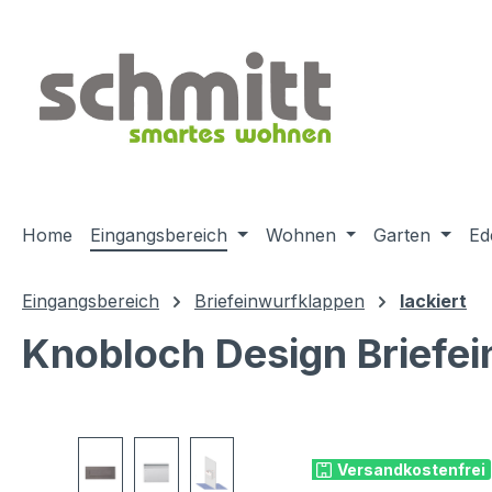
m Hauptinhalt springen
Zur Suche springen
Zur Hauptnavigation springen
Home
Eingangsbereich
Wohnen
Garten
Ed
Eingangsbereich
Briefeinwurfklappen
lackiert
Knobloch Design Briefei
Bildergalerie überspringen
Versandkostenfrei