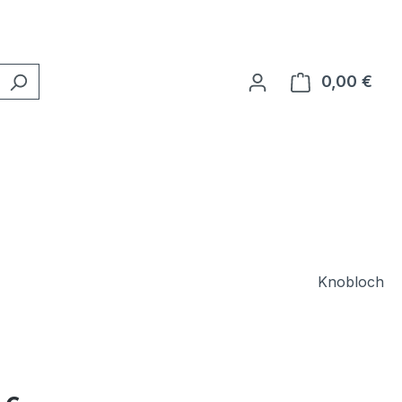
0,00 €
Ware
Knobloch
eis: