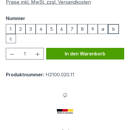
Preise inkl. MwSt. zzgl. Versandkosten
auswählen
Nummer
1
2
3
4
5
6
7
8
9
a
b
c
Produkt Anzahl: Gib den gewünschten We
In den Warenkorb
Produktnummer:
H2100.020.11