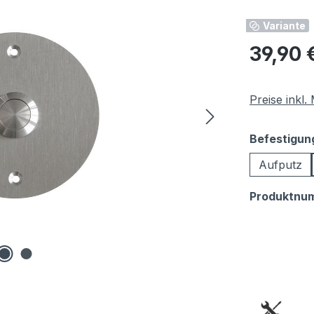
Variante
Regulärer Pr
39,90 
Preise inkl
Befestigun
Aufputz
Produktnu