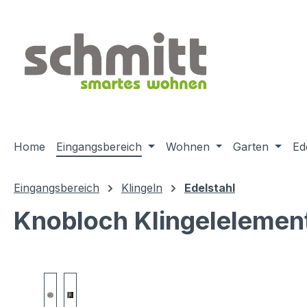
m Hauptinhalt springen
Zur Suche springen
Zur Hauptnavigation springen
Home
Eingangsbereich
Wohnen
Garten
Ed
Eingangsbereich
Klingeln
Edelstahl
Knobloch Klingelelement
Bildergalerie überspringen