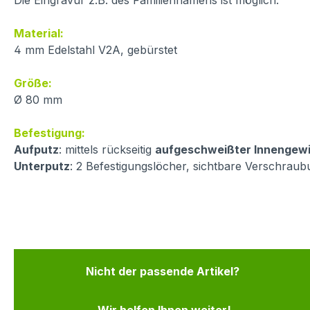
Die Eingravur z.B. des Familiennamens ist möglich.
Material:
4 mm Edelstahl V2A, gebürstet
Größe:
Ø 80 mm
Befestigung:
Aufputz
: mittels rückseitig
aufgeschweißter Innengew
Unterputz
: 2 Befestigungslöcher, sichtbare Verschrau
Nicht der passende Artikel?