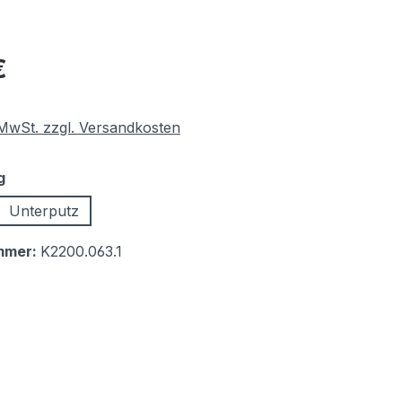
eis:
€
. MwSt. zzgl. Versandkosten
auswählen
g
Unterputz
mmer:
K2200.063.1