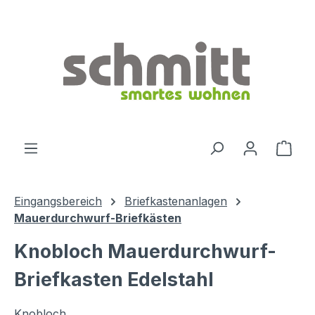
Zum Hauptinhalt springen
Ware
Eingangsbereich
Briefkastenanlagen
Mauerdurchwurf-Briefkästen
Knobloch Mauerdurchwurf-
Briefkasten Edelstahl
Knobloch