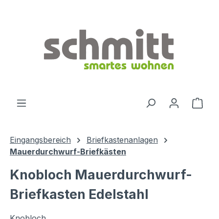
Zum Hauptinhalt springen
Ware
Eingangsbereich
Briefkastenanlagen
Mauerdurchwurf-Briefkästen
Knobloch Mauerdurchwurf-
Briefkasten Edelstahl
Knobloch