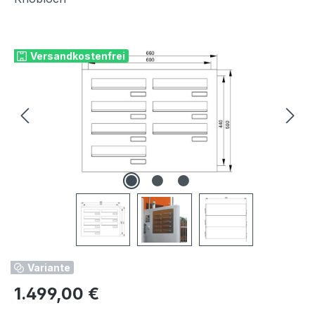
Bildergalerie überspringen
Versandkostenfrei
Variante
Regulärer Preis:
1.499,00 €