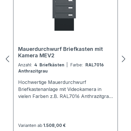
Mauerdurchwurf Briefkasten mit
Kamera MEV2
Anzahl:
4 Briefkästen
|
Farbe:
RAL7016
Anthrazitgrau
Hochwertige Mauerdurchwurf
Briefkastenanlage mit Videokamera in
vielen Farben z.B. RAL7016 Anthrazitgrau.
Jeder Kasten ist in der Tiefe von 290 -
440 mm schräg ausziehbar. Der
Neigungswinkel beträgt 30°. Der
Briefkasten ist entsprechend der
Varianten ab
1.508,00 €