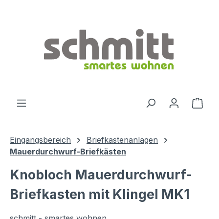
Zum Hauptinhalt springen
Ware
Eingangsbereich
Briefkastenanlagen
Mauerdurchwurf-Briefkästen
Knobloch Mauerdurchwurf-
Briefkasten mit Klingel MK1
schmitt - smartes wohnen