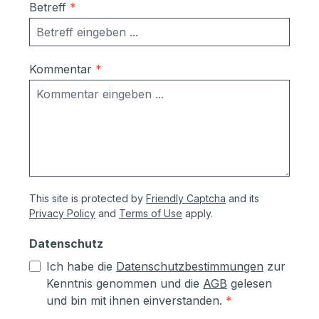
Betreff
*
(2-Draht-Technik) einfache Installation,
dadurch geringere Kosten für
Handwerker einfache Bedienung nähere
Informationen zu comelit finden Sie
Kommentar
*
unter https://www.comelitgroup.com/de-
de/ Sollten Sie zusätzliche
Türsationen benötigen, können Sie diese
unter der Artikel-Nr. COM9998 Comelit
Türstation für Video-
Sprechanlagen mitbestellen: hier klicken.
This site is protected by
Friendly Captcha
and its
Privacy Policy
and
Terms of Use
apply.
Datenschutz
Ich habe die
Datenschutzbestimmungen
zur
Kenntnis genommen und die
AGB
gelesen
und bin mit ihnen einverstanden.
*