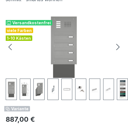
Bildergalerie überspringen
Versandkostenfrei
viele Farben
1-10 Kästen
Variante
Regulärer Preis:
887,00 €