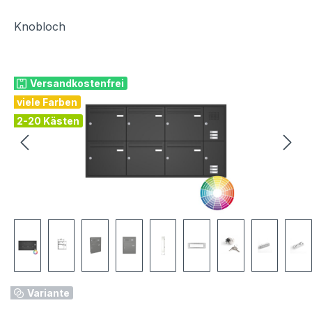
Knobloch
Bildergalerie überspringen
Versandkostenfrei
viele Farben
2-20 Kästen
Variante