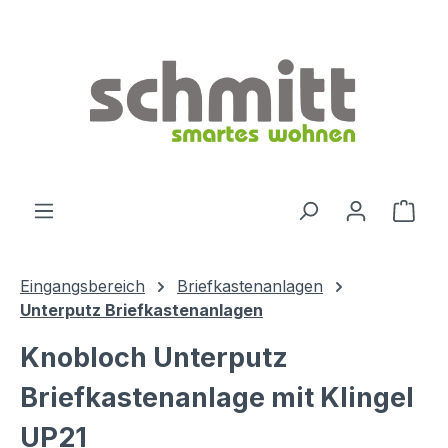
Zum Hauptinhalt springen
Ware
Eingangsbereich
Briefkastenanlagen
Unterputz Briefkastenanlagen
Knobloch Unterputz
Briefkastenanlage mit Klingel
UP21