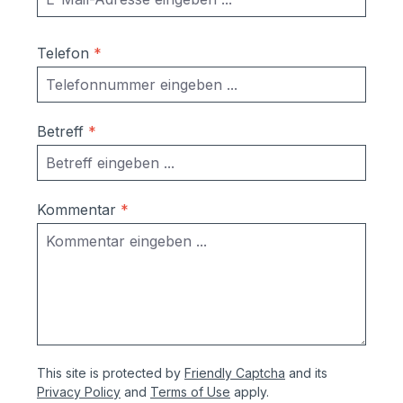
Stärke der Pulverbeschichtung
mindestens ca. 70 µm Produktservice:-
Ersatzteile sind günsitg vorrätig, Türen
Telefon
*
und Klappen sowie alle Funktionselemente
können einfach selbst ausgetauscht
werden- Türen sind mit
Betreff
*
Hammerschrauben befestigt- einfache
Ausrichtung nach Montage bzw.
Austuasch im Falle einer Beschädigung
durch Laien möglich
Kommentar
*
This site is protected by
Friendly Captcha
and its
Privacy Policy
and
Terms of Use
apply.