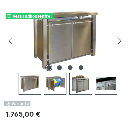
Bildergalerie überspringen
Versandkostenfrei
Variante
Regulärer Preis:
1.765,00 €