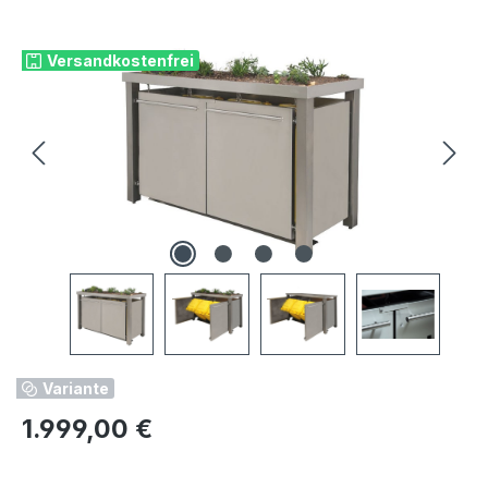
Bildergalerie überspringen
Versandkostenfrei
Variante
Regulärer Preis:
1.999,00 €