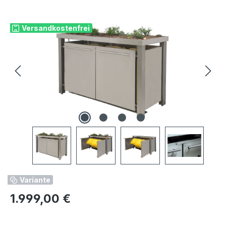
Bildergalerie überspringen
Versandkostenfrei
Variante
Regulärer Preis:
1.999,00 €