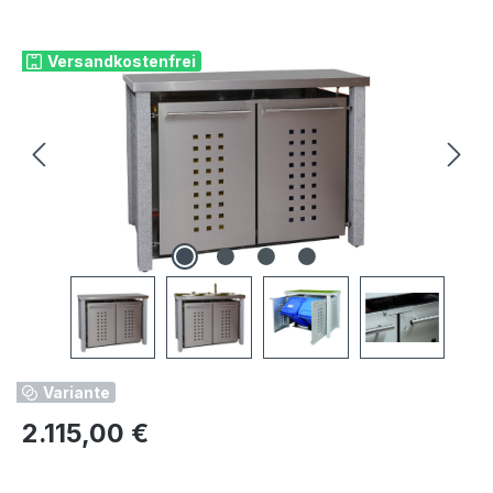
Bildergalerie überspringen
Versandkostenfrei
Variante
Regulärer Preis:
2.115,00 €