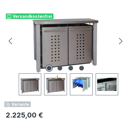
Bildergalerie überspringen
Versandkostenfrei
Variante
Regulärer Preis:
2.225,00 €