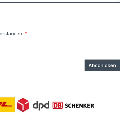
verstanden.
*
Abschicken