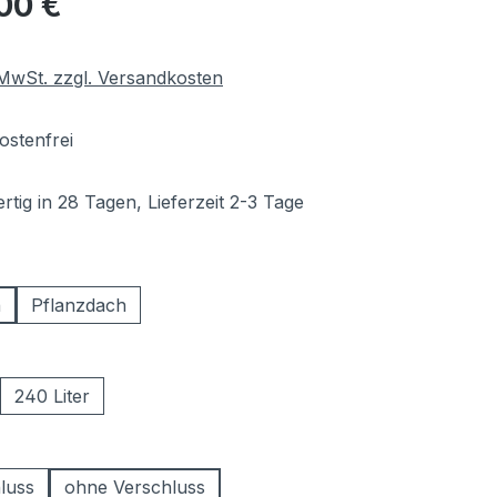
00 €
. MwSt. zzgl. Versandkosten
stenfrei
tig in 28 Tagen, Lieferzeit 2-3 Tage
hlen
h
Pflanzdach
ählen
240 Liter
swählen
luss
ohne Verschluss