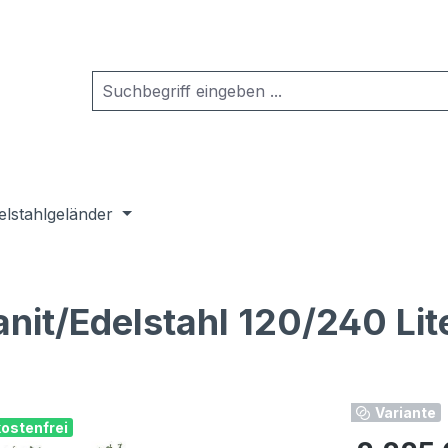
elstahlgeländer
it/Edelstahl 120/240 Lit
Variante
ostenfrei
Regulärer Pr