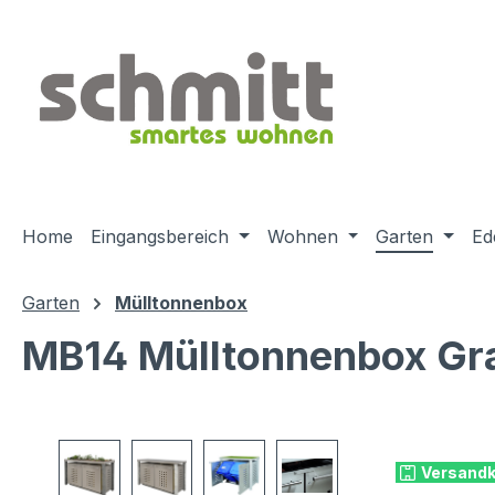
m Hauptinhalt springen
Zur Suche springen
Zur Hauptnavigation springen
Home
Eingangsbereich
Wohnen
Garten
Ed
Garten
Mülltonnenbox
MB14 Mülltonnenbox Gran
Bildergalerie überspringen
Versandk