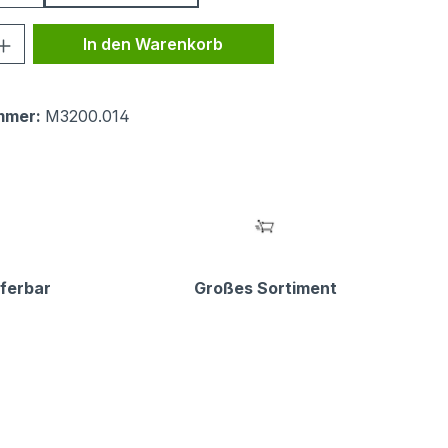
 Anzahl: Gib den gewünschten Wert ein 
In den Warenkorb
mmer:
M3200.014
eferbar
Großes Sortiment