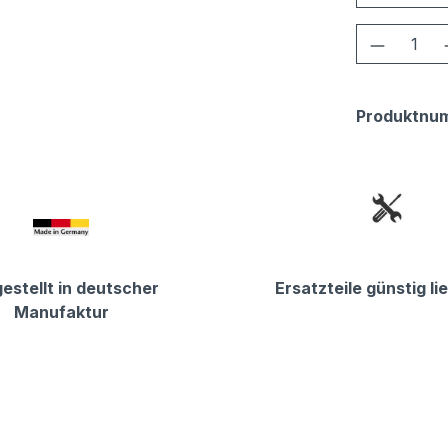
Produkt
Produktnu
estellt in deutscher
Ersatzteile günstig li
Manufaktur