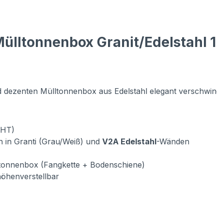
ülltonnenbox Granit/Edelstahl 1
d dezenten Mülltonnenbox aus Edelstahl elegant verschwin
BHT)
n in Granti (Grau/Weiß) und
V2A Edelstahl
-Wänden
ltonnenbox (Fangkette + Bodenschiene)
 höhenverstellbar