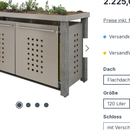
2.225,
Preise inkl
Versandko
Versandfer
auswä
Dach
Flachdac
ausw
Größe
120 Liter
au
Schloss
mit Versch