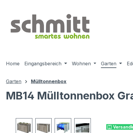
m Hauptinhalt springen
Zur Suche springen
Zur Hauptnavigation springen
Home
Eingangsbereich
Wohnen
Garten
Ed
Garten
Mülltonnenbox
MB14 Mülltonnenbox Gran
Bildergalerie überspringen
Versandk