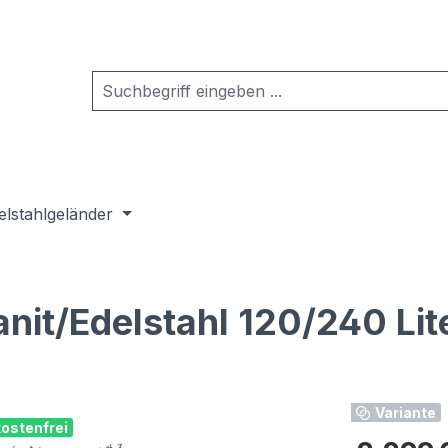
elstahlgeländer
it/Edelstahl 120/240 Lit
Variante
ostenfrei
Regulärer Pr