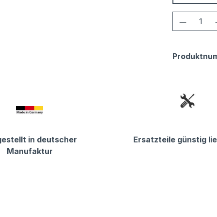
Produkt
Produktnu
estellt in deutscher
Ersatzteile günstig li
Manufaktur