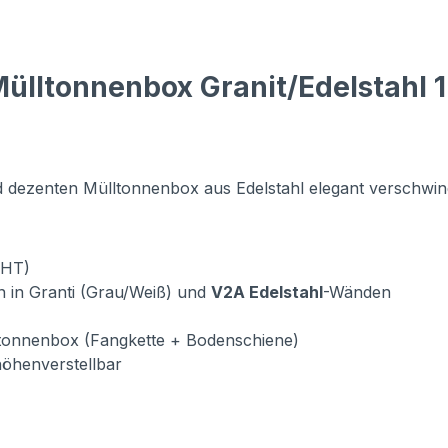
ülltonnenbox Granit/Edelstahl 1
d dezenten Mülltonnenbox aus Edelstahl elegant verschwin
BHT)
n in Granti (Grau/Weiß) und
V2A Edelstahl
-Wänden
ltonnenbox (Fangkette + Bodenschiene)
 höhenverstellbar