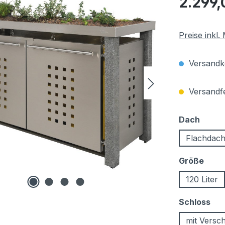
2.299,
Preise inkl
Versandko
Versandfer
auswä
Dach
Flachdac
ausw
Größe
120 Liter
au
Schloss
mit Versc