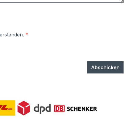
verstanden.
*
Abschicken