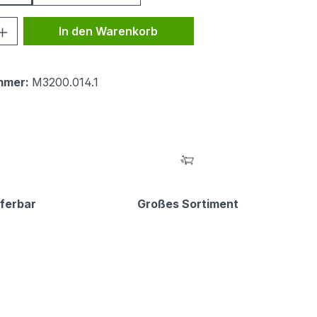
 Anzahl: Gib den gewünschten Wert ein 
In den Warenkorb
mmer:
M3200.014.1
eferbar
Großes Sortiment