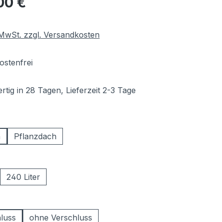
00 €
. MwSt. zzgl. Versandkosten
stenfrei
tig in 28 Tagen, Lieferzeit 2-3 Tage
hlen
h
Pflanzdach
ählen
240 Liter
swählen
hluss
ohne Verschluss