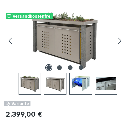
Bildergalerie überspringen
Versandkostenfrei
Variante
Regulärer Preis:
2.399,00 €