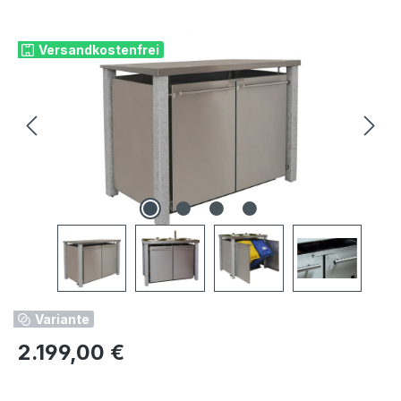
Bildergalerie überspringen
Versandkostenfrei
Variante
Regulärer Preis:
2.199,00 €